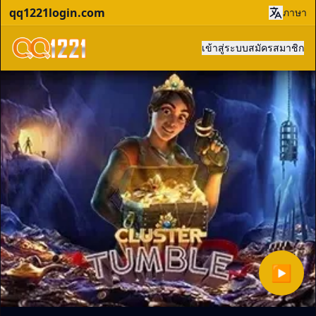
qq1221login.com
ภาษา
เข้าสู่ระบบ
สมัครสมาชิก
▶