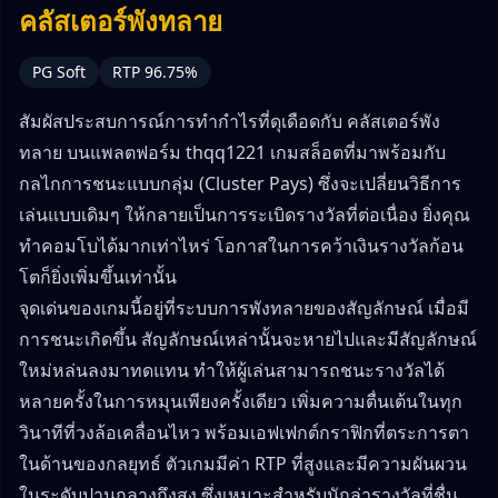
คลัสเตอร์พังทลาย
PG Soft
RTP 96.75%
สัมผัสประสบการณ์การทำกำไรที่ดุเดือดกับ คลัสเตอร์พัง
ทลาย บนแพลตฟอร์ม thqq1221 เกมสล็อตที่มาพร้อมกับ
กลไกการชนะแบบกลุ่ม (Cluster Pays) ซึ่งจะเปลี่ยนวิธีการ
เล่นแบบเดิมๆ ให้กลายเป็นการระเบิดรางวัลที่ต่อเนื่อง ยิ่งคุณ
ทำคอมโบได้มากเท่าไหร่ โอกาสในการคว้าเงินรางวัลก้อน
โตก็ยิ่งเพิ่มขึ้นเท่านั้น
จุดเด่นของเกมนี้อยู่ที่ระบบการพังทลายของสัญลักษณ์ เมื่อมี
การชนะเกิดขึ้น สัญลักษณ์เหล่านั้นจะหายไปและมีสัญลักษณ์
ใหม่หล่นลงมาทดแทน ทำให้ผู้เล่นสามารถชนะรางวัลได้
หลายครั้งในการหมุนเพียงครั้งเดียว เพิ่มความตื่นเต้นในทุก
วินาทีที่วงล้อเคลื่อนไหว พร้อมเอฟเฟกต์กราฟิกที่ตระการตา
ในด้านของกลยุทธ์ ตัวเกมมีค่า RTP ที่สูงและมีความผันผวน
ในระดับปานกลางถึงสูง ซึ่งเหมาะสำหรับนักล่ารางวัลที่ชื่น