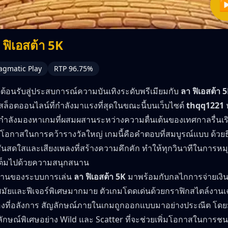
 ฟิเอสต้า 5K
agmatic Play
RTP 96.75%
ดีต้อนรับสู่ประสบการณ์ความบันเทิงระดับพรีเมียมกับ
ลา ฟิเอสต้า 
สล็อตออนไลน์ที่กำลังมาแรงที่สุดในขณะนี้บนเว็บไซต์
thqq1221
กำลังมองหาเกมที่ผสมผสานระหว่างความตื่นเต้นของเทศกาลรื่นเร
โอกาสในการคว้ารางวัลใหญ่ เกมนี้คือคำตอบที่สมบูรณ์แบบ ด้วยธี
ีสันสดใสและเสียงเพลงที่สร้างความคึกคัก ทำให้ทุกวินาทีในการหม
เต็มไปด้วยความสนุกสนาน
้านของระบบการเล่น
ลา ฟิเอสต้า 5K
มาพร้อมกับกลไกการจ่ายเงินท
สมัยและฟีเจอร์พิเศษมากมาย ตัวเกมโดดเด่นด้วยกราฟิกสไตล์งานเ
งที่อลังการ สัญลักษณ์ภายในเกมถูกออกแบบมาอย่างประณีต โดย
ลักษณ์พิเศษอย่าง Wild และ Scatter ที่จะช่วยเพิ่มโอกาสในการช