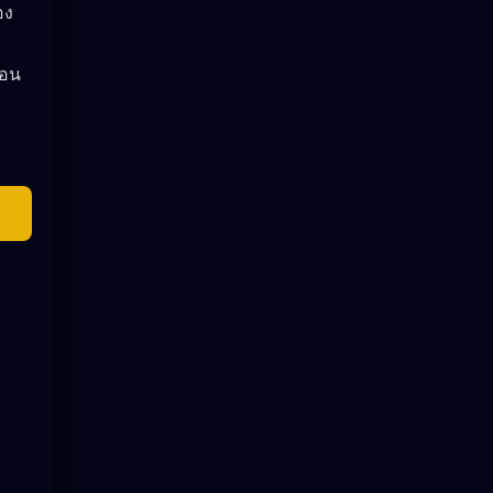
อง
ตอน