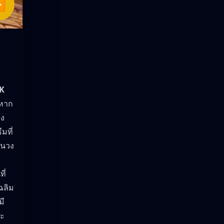
▶
5K
หาก
ิง
มที่
ุนวง
ี่
ฉลิม
มี
นะ