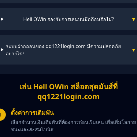
Hell OWin รองรับการเล่นบนมือถือหรือไม่?
▼
ระบบฝากถอนของ qq1221login.com มีความปลอดภัย
▼
อย่างไร?
เล่น Hell OWin สล็อตสุดมันส์ที่
qq1221login.com
ตั้งค่าการเดิมพัน
1
เลือกจำนวนเงินเดิมพันที่ต้องการก่อนเริ่มเล่น เพื่อเพิ่มโอกาส
ชนะและสะสมโบนัส