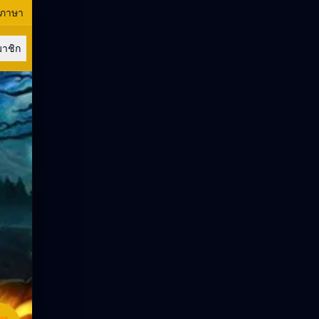
ภาษา
มาชิก