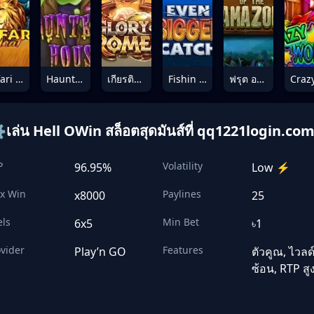
Safari Heat
Haunted House (2)
เกียรติยศแห่งโรม
Fishin Frenzy Even Bigger Catch
ฟรุต ออฟ ดิ เอมาซอน
️
เล่น Hell OWin สล็อตสุดมันส์ที่ qq1221login.co
P
Volatility
96.95%
Low ⚡
x Win
Paylines
x8000
25
els
Min Bet
6x5
৳1
vider
Features
Play’n GO
ตัวคูณ, ไวลด
ซ้อน, RTP สู