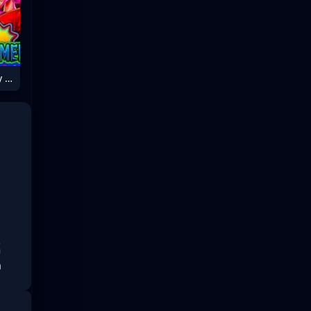
Crazy Women's Jail
m
์
ง