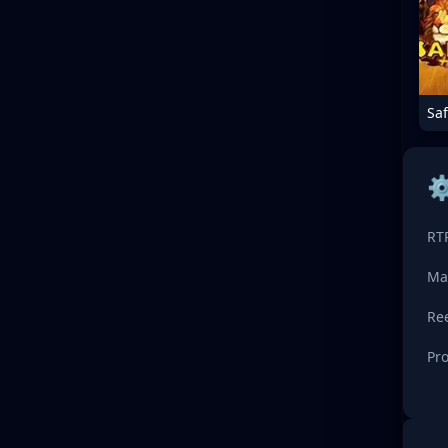
⚙
RT
Ma
Re
Pro