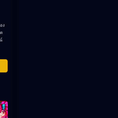
ม
ของ
อต
น์