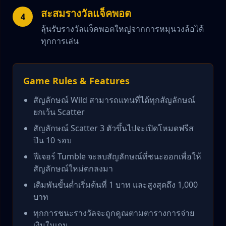
สะสมรางวัลแจ็คพอต
4
ลุ้นรับรางวัลแจ็คพอตใหญ่จากการหมุนวงล้อได้
ทุกการเล่น
Game Rules & Features
สัญลักษณ์ Wild สามารถแทนที่ได้ทุกสัญลักษณ์
ยกเว้น Scatter
สัญลักษณ์ Scatter 3 ตัวขึ้นไปจะเปิดโหมดฟรีส
ปิน 10 รอบ
ฟีเจอร์ Tumble จะลบสัญลักษณ์ที่ชนะออกเพื่อให้
สัญลักษณ์ใหม่ตกลงมา
เดิมพันขั้นต่ำเริ่มต้นที่ 1 บาท และสูงสุดถึง 1,000
บาท
ทุกการชนะรางวัลจะถูกคูณตามตารางการจ่าย
เงินในเกม