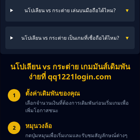
นโปเลียน vs กระต่าย เล่นบนมือถือได้ไหม?
▼
นโปเลียน vs กระต่าย เป็นเกมที่เชื่อถือได้ไหม?
▼
นโปเลียน vs กระต่าย เกมมันส์เดิมพัน
ง่ายที่ qq1221login.com
ตั้งค่าเดิมพันของคุณ
1
เลือกจำนวนเงินที่ต้องการเดิมพันก่อนเริ่มเกมเพื่อ
เพิ่มโอกาสชนะ
หมุนวงล้อ
2
กดปุ่มหมุนเพื่อเริ่มเกมและรับชมสัญลักษณ์ต่างๆ