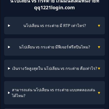
นโปเลียน vs กระต่าย เกมมันส์เดิมพันง่ายที่
qq1221login.com
นโปเลียน vs กระต่าย มี RTP เท่าไหร่?
▼
นโปเลียน vs กระต่าย มีฟีเจอร์ฟรีสปินไหม?
▼
เงินรางวัลสูงสุดใน นโปเลียน vs กระต่าย คือเท่าไร?
▼
สามารถเล่น นโปเลียน vs กระต่าย แบบทดลองเล่น
▼
ได้ไหม?