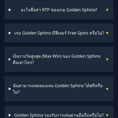
อะไรคือค่า RTP ของเกม Golden Sphinx?
▼
เกม Golden Sphinx มีฟีเจอร์ Free Spins หรือไม่?
▼
เงินรางวัลสูงสุด (Max Win) ของ Golden Sphinx
▼
คือเท่าไหร่?
ฉันสามารถทดลองเล่น Golden Sphinx ได้ฟรีหรือ
▼
ไม่?
Golden Sphinx รองรับการเล่นผ่านมือถือหรือไม่?
▼