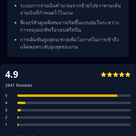
ระบบการจ่ายเงินคำนวณจากซ้ายไปขวาตามเส้น
จ่ายเงินที่กำหนดไว้ในเกม
ฟีเจอร์ตัวคูณพิเศษอาจเกิดขึ้นแบบสุ่มในระหว่าง
การหมุนปกติหรือรอบฟรีสปิน
การเดิมพันสูงสุดจะช่วยเพิ่มโอกาสในการเข้าถึง
แจ็คพอตระดับสูงสุดของเกม
4.9
⭐⭐⭐⭐⭐
2841 Reviews
5
4
3
2
1