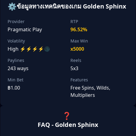
⚙️
ข้อมูลทางเทคนิคของเกม Golden Sphinx
Provider
RTP
Pragmatic Play
96.52%
Volatility
Max Win
High ⚡⚡⚡⚡🌑
x5000
Paylines
Reels
243 ways
5x3
Min Bet
Features
฿1.00
Free Spins, Wilds,
Multipliers
❓
FAQ - Golden Sphinx