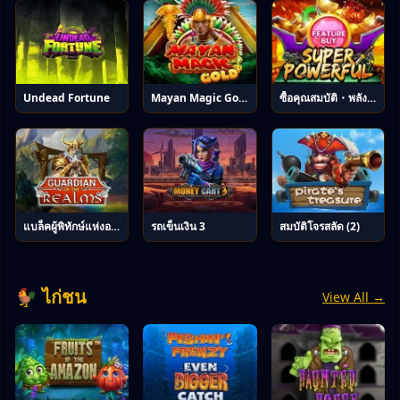
Undead Fortune
Mayan Magic Gold
ซื้อคุณสมบัติ・พลังสุดยอด
แบล็คผู้พิทักษ์แห่งอาณาจักรแจ็คแคนาดา
รถเข็นเงิน 3
สมบัติโจรสลัด (2)
🐓 ไก่ชน
View All →