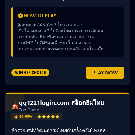
HOW TO PLAY
ผู้เล่นทุกคนได้รับไพ่ 2 ใบซ่อนตนเอง
เปิดไพ่กองกลาง 5 ใบทีละใบตามรอบการเดิมพัน
วางเดิมพัน เพิ่ม หรือหมอบตามสถานการณ์
รวมไพ่ 5 ใบที่ดีที่สุดเพื่อชนะในแต่ละรอบ
เล่นผ่านระบบถ่ายทอดสด ปลอดภัย และโปร่งใส
PLAY NOW
WINNER CHOICE
qq1221login.com สล็อตธีมไทย
🎪
Top Game
🔥 96-99%
⭐⭐⭐⭐⭐
สำรวจเสน่ห์วัฒนธรรมไทยกับสล็อตธีมไทยสุด