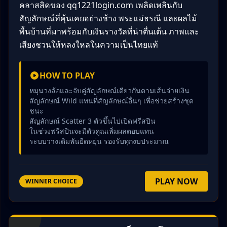
คลาสสิคของ qq1221login.com เพลิดเพลินกับ
สัญลักษณ์ที่คุ้นเคยอย่างช้าง พระแม่ธรณี และผลไม้
พื้นบ้านที่มาพร้อมกับเงินรางวัลที่น่าตื่นเต้น ภาพและ
เสียงชวนให้หลงใหลในความเป็นไทยแท้
HOW TO PLAY
หมุนวงล้อและจับคู่สัญลักษณ์เดียวกันตามเส้นจ่ายเงิน
สัญลักษณ์ Wild แทนที่สัญลักษณ์อื่นๆ เพื่อช่วยสร้างชุด
ชนะ
สัญลักษณ์ Scatter 3 ตัวขึ้นไปเปิดฟรีสปิน
ในช่วงฟรีสปินจะมีตัวคูณเพิ่มผลตอบแทน
ระบบวางเดิมพันยืดหยุ่น รองรับทุกงบประมาณ
PLAY NOW
WINNER CHOICE