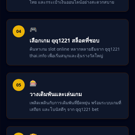
ไทย และกระเป๋าเงินออนไลน์อย่างสะดวกสบาย
🎮
04
เลือกเกม qq1221 สล็อตที่ชอบ
ค้นหาเกม slot online หลากหลายธีมจาก qq1221
thai.info เพื่อเริ่มสนุกและลุ้นรางวัลใหญ่
🎰
05
วางเดิมพันและเล่นเกม
เพลิดเพลินกับการเดิมพันที่ยืดหยุ่น พร้อมระบบเกมที่
เสถียร และโบนัสดีๆ จาก qq1221 bet