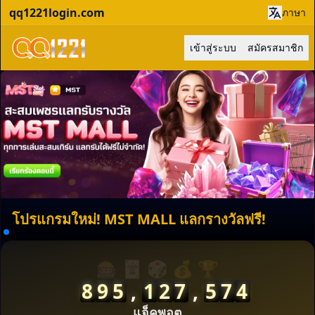
qq1221login.com
ภาษา
เข้าสู่ระบบ
สมัครสมาชิก
⚡
29/06/2026 ปร*** ถอนเงินสําเร็จ 11,100 THB 🏦
โปรแกรมใหม่! MST MALL แลกรางวัลฟรี!
🎰 🃏 🎲 💰 🏆
8
9
5
,
0
2
9
,
9
7
1
แจ็คพอต