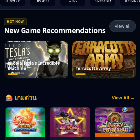
HOT NOW
View all
New Game Recommendations
Nikola Tesla’s Incredible
Machine
Terracotta Army
🎰 เกมด่วน
View All →