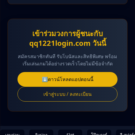
เข้าร่วมวงการผู้ชนะกับ
qq1221login.com วันนี้
สมัครสมาชิกทันที รับโบนัสและสิทธิพิเศษ พร้อม
เริ่มเล่นเกมได้อย่างรวดเร็วโดยไม่มีข้อจำกัด
⬇️
ดาวน์โหลดแอปตอนนี้
เข้าสู่ระบบ / ลงทะเบียน
เกมด่วน
ยิงปลา
Slot
โป๊กเกอร์
อี สปอร์