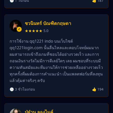
🕒 1 วันก่อน
👍 187
ชวนินทร์ บัณฑิตกฤษดา
✓
★★★★★
5.0
การใช้งาน qq1221 indo บนเว็บไซต์
qq1221login.com นั้นลื่นไหลและตอบโจทย์ผมมาก
ผมสามารถเข้าถึงเกมที่ชอบได้อย่างรวดเร็ว และการ
ถอนเงินรางวัลไม่มีการดีเลย์ใดๆ เลย ผมชอบที่ระบบมี
ความทันสมัยและทีมงานให้การช่วยเหลืออย่างรวดเร็ว
ทุกครั้งที่ผมต้องการคำแนะนำ เป็นแพลตฟอร์มที่ลงทุน
แล้วคุ้มค่าจริงๆ ครับ
🕒 3 ชั่วโมงก่อน
👍 194
ปู่จ๋าน ลองไมค์