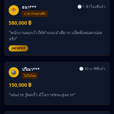
🕒 1 ชั่วโมงที่แล้ว
ธนา***
🐯
บาคาร่าคลาสสิก
580,000 ฿
“พนักงานตอบไวให้คำแนะนำดีมาก แจ็คพ็อตแตกบ่อย
จริง”
JACKPOT
🕒 30 นาทีที่แล้ว
ปวีณา***
🎱
ไฮโลไทย
150,000 ฿
“เล่นง่าย รู้ผลเร็ว มีโอกาสชนะสูงมาก”