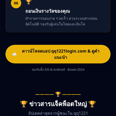
🏆
06
ถอนเงินรางวัลของคุณ
ทำรายการถอนง่าย รวดเร็ว ผ่านระบบฝากถอน
อัตโนมัติ รองรับผู้เล่นในไทยและอินโด
ดาวน์โหลดแอป qq1221login.com & ดูคำ
☁️
แนะนำ
รองรับทั้ง iOS & Android - อัปเดต 2024
———— 🏆 ————
🏆 ข่าวสารแจ็คพ็อตใหญ่ 🏆
อัปเดตล่าสุดจากผู้ชนะใน qq1221