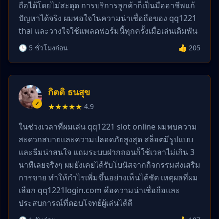
ถือได้โดยไม่สะดุด การบริการลูกค้าก็เป็นมืออาชีพแก้
ปัญหาได้จริง ผมพอใจในความน่าเชื่อถือของ qq1221
thai และวางใจใช้แพลตฟอร์มนี้ทุกครั้งเมื่อเล่นเดิมพัน
🕒 5 ชั่วโมงก่อน
👍 205
กิตติ ธนสุข
✓
★★★★★
4.9
ในช่วงเวลาที่ผมเล่น qq1221 slot online ผมพบความ
สะดวกสบายและความปลอดภัยสูงสุด สล็อตมีรูปแบบ
และธีมน่าสนใจ แถมระบบฝากถอนก็ใช้เวลาไม่เกิน 3
นาทีเลยจริงๆ ผมยังเคยได้รับโบนัสจากกิจกรรมส่งเสริม
การขาย ทำให้กำไรเพิ่มขึ้นอย่างเห็นได้ชัด เหตุผลที่ผม
เลือก qq1221login.com คือความน่าเชื่อถือและ
ประสบการณ์ที่ตอบโจทย์ผู้เล่นได้ดี