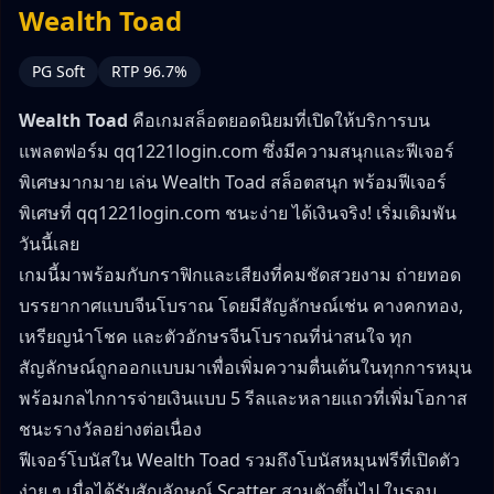
Wealth Toad
PG Soft
RTP 96.7%
Wealth Toad
คือเกมสล็อตยอดนิยมที่เปิดให้บริการบน
แพลตฟอร์ม qq1221login.com ซึ่งมีความสนุกและฟีเจอร์
พิเศษมากมาย เล่น Wealth Toad สล็อตสนุก พร้อมฟีเจอร์
พิเศษที่ qq1221login.com ชนะง่าย ได้เงินจริง! เริ่มเดิมพัน
วันนี้เลย
เกมนี้มาพร้อมกับกราฟิกและเสียงที่คมชัดสวยงาม ถ่ายทอด
บรรยากาศแบบจีนโบราณ โดยมีสัญลักษณ์เช่น คางคกทอง,
เหรียญนำโชค และตัวอักษรจีนโบราณที่น่าสนใจ ทุก
สัญลักษณ์ถูกออกแบบมาเพื่อเพิ่มความตื่นเต้นในทุกการหมุน
พร้อมกลไกการจ่ายเงินแบบ 5 รีลและหลายแถวที่เพิ่มโอกาส
ชนะรางวัลอย่างต่อเนื่อง
ฟีเจอร์โบนัสใน Wealth Toad รวมถึงโบนัสหมุนฟรีที่เปิดตัว
ง่าย ๆ เมื่อได้รับสัญลักษณ์ Scatter สามตัวขึ้นไป ในรอบ