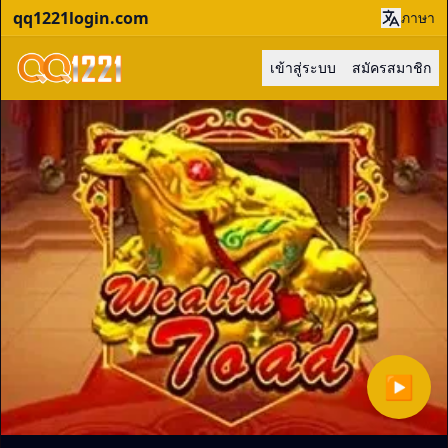
qq1221login.com
ภาษา
เข้าสู่ระบบ
สมัครสมาชิก
▶