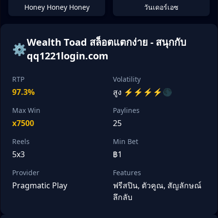
Honey Honey Honey
วันเดอร์เอซ
Wealth Toad สล็อตแตกง่าย - สนุกกับ
⚙️
qq1221login.com
RTP
Volatility
97.3%
สูง ⚡⚡⚡⚡🌑
Max Win
Paylines
x7500
25
Reels
Min Bet
5x3
฿1
Provider
Features
Pragmatic Play
ฟรีสปิน, ตัวคูณ, สัญลักษณ์
ลึกลับ