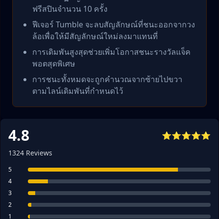
ฟรีสปินจำนวน 10 ครั้ง
ฟีเจอร์ Tumble จะลบสัญลักษณ์ที่ชนะออกจากวง
ล้อเพื่อให้มีสัญลักษณ์ใหม่ลงมาแทนที่
การเดิมพันสูงสุดช่วยเพิ่มโอกาสชนะรางวัลแจ็ค
พอตสุดพิเศษ
การชนะทั้งหมดจะถูกคำนวณจากซ้ายไปขวา
ตามไลน์เดิมพันที่กำหนดไว้
4.8
⭐⭐⭐⭐⭐
1324 Reviews
5
4
3
2
1