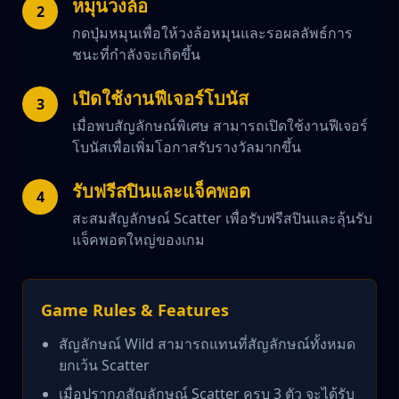
หมุนวงล้อ
2
กดปุ่มหมุนเพื่อให้วงล้อหมุนและรอผลลัพธ์การ
ชนะที่กำลังจะเกิดขึ้น
เปิดใช้งานฟีเจอร์โบนัส
3
เมื่อพบสัญลักษณ์พิเศษ สามารถเปิดใช้งานฟีเจอร์
โบนัสเพื่อเพิ่มโอกาสรับรางวัลมากขึ้น
รับฟรีสปินและแจ็คพอต
4
สะสมสัญลักษณ์ Scatter เพื่อรับฟรีสปินและลุ้นรับ
แจ็คพอตใหญ่ของเกม
Game Rules & Features
สัญลักษณ์ Wild สามารถแทนที่สัญลักษณ์ทั้งหมด
ยกเว้น Scatter
เมื่อปรากฏสัญลักษณ์ Scatter ครบ 3 ตัว จะได้รับ