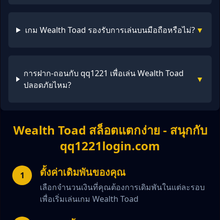
เกม Wealth Toad รองรับการเล่นบนมือถือหรือไม่?
▼
การฝาก-ถอนกับ qq1221 เพื่อเล่น Wealth Toad
▼
ปลอดภัยไหม?
Wealth Toad สล็อตแตกง่าย - สนุกกับ
qq1221login.com
ตั้งค่าเดิมพันของคุณ
1
เลือกจำนวนเงินที่คุณต้องการเดิมพันในแต่ละรอบ
เพื่อเริ่มเล่นเกม Wealth Toad