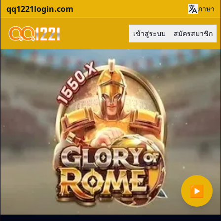
qq1221login.com
ภาษา
เข้าสู่ระบบ
สมัครสมาชิก
▶