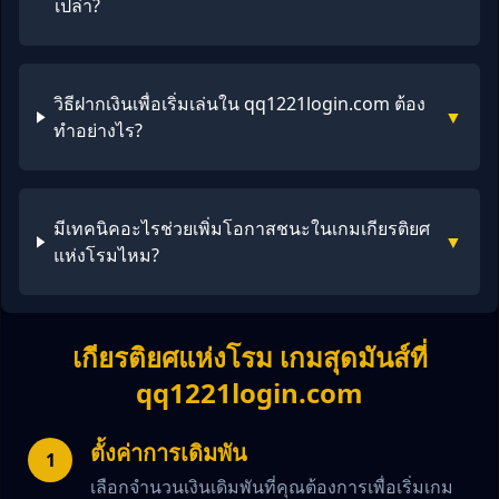
เปล่า?
วิธีฝากเงินเพื่อเริ่มเล่นใน qq1221login.com ต้อง
▼
ทำอย่างไร?
มีเทคนิคอะไรช่วยเพิ่มโอกาสชนะในเกมเกียรติยศ
▼
แห่งโรมไหม?
เกียรติยศแห่งโรม เกมสุดมันส์ที่
qq1221login.com
ตั้งค่าการเดิมพัน
1
เลือกจำนวนเงินเดิมพันที่คุณต้องการเพื่อเริ่มเกม