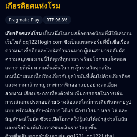
เกียรติยศแห่งโรม
Pragmatic Play
RTP 96.8%
เกียรติยศแห่งโรม
เป็นหนึ่งในเกมสล็อตยอดนิยมที่มีให้เล่นบน
เว็บไซต์ qq1221login.com ซึ่งเป็นแพลตฟอร์มที่ขึ้นชื่อเรื่อง
ความน่าเชื่อถือและโบนัสจำนวนมาก ผู้เล่นสามารถสัมผัส
ความสนุกของเกมนี้ได้ทุกที่ทุกเวลา พร้อมโอกาสแจ็คพอต
แตกง่ายที่เพิ่มความตื่นเต้นในการลุ้นรางวัลทุกสปิน
เกมนี้นำเสนอเนื้อเรื่องเกี่ยวกับยุคโรมันที่เต็มไปด้วยเกียรติยศ
และความกล้าหาญ ภาพกราฟิกออกแบบอย่างละเอียด
สวยงาม เสียงประกอบที่ลงตัวช่วยเพิ่มอรรถรสในการเล่น
การเล่นเกมประกอบด้วย 5 วงล้อและไลน์การเดิมพันหลายรูป
แบบ พร้อมสัญลักษณ์ต่างๆ ได้แก่ นักรบ โรมา หอก โล่ และ
สัญลักษณ์โบนัส ซึ่งจะเปิดโอกาสให้ผู้เล่นได้เข้าสู่ช่วงโบนัส
และฟรีสปิน เพิ่มโอกาสชนะเงินรางวัลสูงขึ้น
ด้วยชื่อเสียงจากคำค้นหาเช่น qq1221, qq1221 thai,