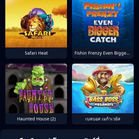
Safari Heat
Fishin Frenzy Even Bigger Catch
Haunted House (2)
เบสบอส เมก้าเวย์ส