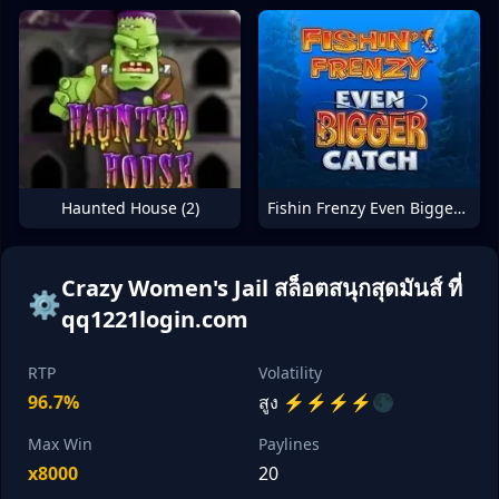
Haunted House (2)
Fishin Frenzy Even Bigger Catch
Crazy Women's Jail สล็อตสนุกสุดมันส์ ที่
⚙️
qq1221login.com
RTP
Volatility
96.7%
สูง ⚡⚡⚡⚡🌑
Max Win
Paylines
x8000
20