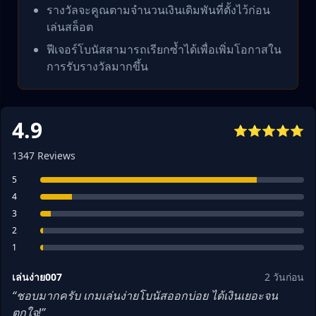
รางวัลจะคูณตามจำนวนเงินเดิมพันที่ตั้งไว้ก่อน
เล่นสล็อต
ฟีเจอร์โบนัสสามารถเรียกซ้ำได้เพื่อเพิ่มโอกาสใน
การรับรางวัลมากขึ้น
4.9
⭐⭐⭐⭐⭐
1347 Reviews
5
4
3
2
1
เล่นง่าย007
2 วันก่อน
“ชอบมากครับ เกมเล่นง่ายโบนัสออกบ่อย ได้เงินเยอะจน
ตกใจ!”