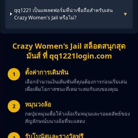
qq1221 เป็นแพลตฟอร์มที่น่าเชื่อถือสำหรับเล่น
▼
Crazy Women's Jail หรือไม่?
Crazy Women's Jail สล็อตสนุกสุด
มันส์ ที่ qq1221login.com
ตั้งค่าการเดิมพัน
1
เลือกจำนวนเงินเดิมพันที่คุณต้องการก่อนเริ่มเล่น
เพื่อเพิ่มโอกาสชนะที่เหมาะสมกับงบของคุณ
หมุนวงล้อ
2
กดปุ่มหมุนเพื่อให้วงล้อเริ่มหมุนและรอผลลัพธ์ของ
สัญลักษณ์บนวงล้อที่จะแสดง
รับโบนัสและรางวัลฟรี