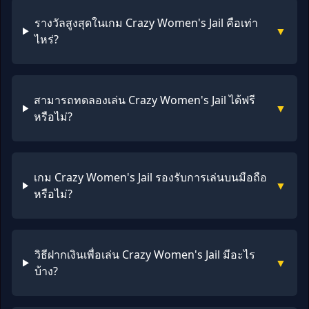
รางวัลสูงสุดในเกม Crazy Women's Jail คือเท่า
▼
ไหร่?
สามารถทดลองเล่น Crazy Women's Jail ได้ฟรี
▼
หรือไม่?
เกม Crazy Women's Jail รองรับการเล่นบนมือถือ
▼
หรือไม่?
วิธีฝากเงินเพื่อเล่น Crazy Women's Jail มีอะไร
▼
บ้าง?