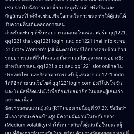
เช่น รอบโบนัสการปลดล็อกประตูเรือนจำ ฟรีสปิน และ
สัญลักษณ์ไวด์ที่จะช่วยเพิ่มโอกาสในการชนะ ทำให้ผู้เล่นได้
รับความตื่นเต้นตลอดการเล่น
สำหรับแฟน ๆ ที่ชื่นชอบการเล่นเกมในแพลตฟอร์ม qq1221,
qq1221 thai, qq1221 login, และ qq1221 thai.info จะพบ
ว่า Crazy Women's Jail นั้นตอบโจทย์ได้อย่างครบถ้วน ด้วย
ระบบการเล่นที่ลื่นไหลและมีความเสถียรสูง เหมาะอย่างยิ่ง
สำหรับการเล่น qq1221 slot และ qq1221 slot online ใน
ประเทศไทย และยังสามารถรองรับผู้เล่นจาก qq1221 indo
ได้ดีอีกด้วย บนเว็บไซต์ qq1221login.com ยังมีโปรโมชั่น
และโบนัสที่อัดแน่นไว้เพื่อต้อนรับสมาชิกใหม่และผู้เล่นเก่า
อย่างต่อเนื่อง
อัตราผลตอบแทนผู้เล่น (RTP) ของเกมนี้อยู่ที่ 97.2% ซึ่งถือว่า
มีโอกาสชนะค่อนข้างสูง มีความผันผวนในระดับกลาง
(Medium volatility) ทำให้เหมาะกับทั้งผู้เล่นมือใหม่และผู้
เล่นที่ต้องการลุ้นรางวัลใหญ่ พร้อมด้วยรางวัลสูงสุดของเกมที่