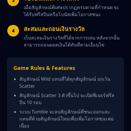
3
เมื่อสัญลักษณ์พิเศษปรากฏครบตามที่กำหนด จะ
ได้รับฟรีสปินหรือโบนัสเพิ่มโอกาสชนะ
สะสมและถอนเงินรางวัล
4
เก็บสะสมเงินรางวัลที่ได้จากการเล่น หลังจากนั้น
สามารถถอนยอดเงินได้ทันทีตามเงื่อนไข
Game Rules & Features
สัญลักษณ์ Wild แทนที่ได้ทุกสัญลักษณ์ ยกเว้น
Scatter
สัญลักษณ์ Scatter 3 ตัวขึ้นไป จะเปิดฟีเจอร์ฟรีส
ปิน 10 รอบ
ระบบ Tumble จะลบสัญลักษณ์ที่ชนะออกและ
แทนที่ด้วยสัญลักษณ์ใหม่เพื่อเพิ่มโอกาสชนะต่อ
เนื่อง