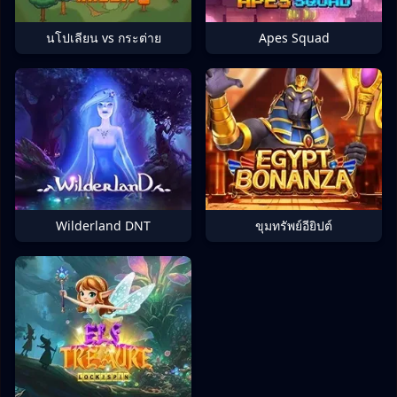
นโปเลียน vs กระต่าย
Apes Squad
Wilderland DNT
ขุมทรัพย์อียิปต์