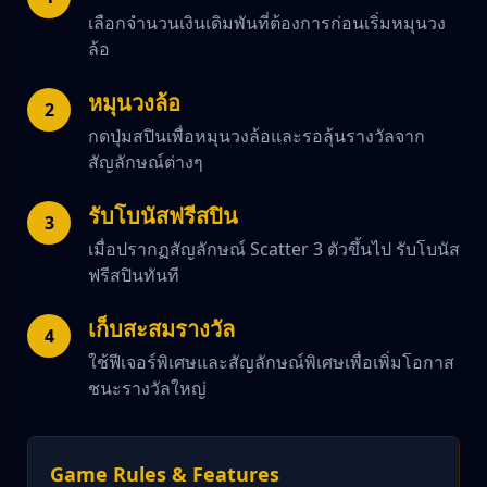
เลือกจำนวนเงินเดิมพันที่ต้องการก่อนเริ่มหมุนวง
ล้อ
หมุนวงล้อ
2
กดปุ่มสปินเพื่อหมุนวงล้อและรอลุ้นรางวัลจาก
สัญลักษณ์ต่างๆ
รับโบนัสฟรีสปิน
3
เมื่อปรากฏสัญลักษณ์ Scatter 3 ตัวขึ้นไป รับโบนัส
ฟรีสปินทันที
เก็บสะสมรางวัล
4
ใช้ฟีเจอร์พิเศษและสัญลักษณ์พิเศษเพื่อเพิ่มโอกาส
ชนะรางวัลใหญ่
Game Rules & Features