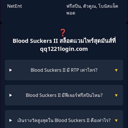
NetEnt
ฟรีสปิน, ตัวคูณ, โบนัสแจ็ค
พอต
❓
Blood Suckers II สล็อตแวมไพร์สุดมันส์ที่
qq1221login.com
Blood Suckers II มี RTP เท่าไหร่?
▼
Blood Suckers II มีฟีเจอร์ฟรีสปินไหม?
▼
เงินรางวัลสูงสุดใน Blood Suckers II คือเท่าไร?
▼