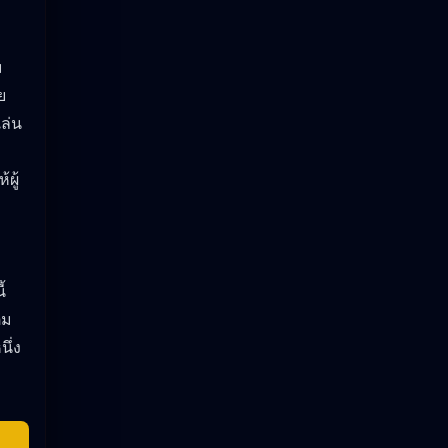
ม
ย
ล่น
ผู้
้
็ม
ึ่ง