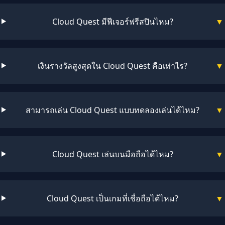
Cloud Quest มีฟีเจอร์ฟรีสปินไหม?
▼
เงินรางวัลสูงสุดใน Cloud Quest คือเท่าไร?
▼
สามารถเล่น Cloud Quest แบบทดลองเล่นได้ไหม?
▼
Cloud Quest เล่นบนมือถือได้ไหม?
▼
Cloud Quest เป็นเกมที่เชื่อถือได้ไหม?
▼