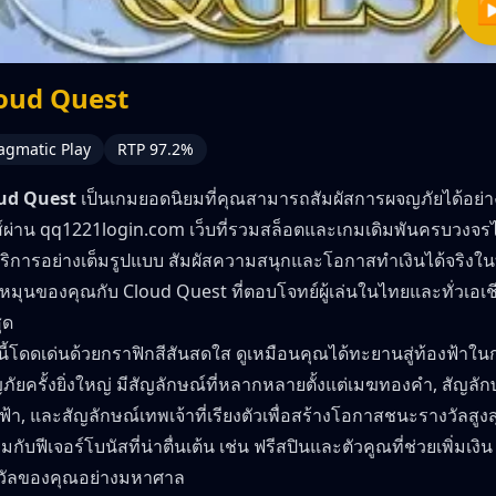
oud Quest
agmatic Play
RTP 97.2%
ud Quest
เป็นเกมยอดนิยมที่คุณสามารถสัมผัสการผจญภัยได้อย่า
ส์ผ่าน qq1221login.com เว็บที่รวมสล็อตและเกมเดิมพันครบวงจรไ
บริการอย่างเต็มรูปแบบ สัมผัสความสนุกและโอกาสทำเงินได้จริงใน
หมุนของคุณกับ Cloud Quest ที่ตอบโจทย์ผู้เล่นในไทยและทั่วเอเชี
สุด
นี้โดดเด่นด้วยกราฟิกสีสันสดใส ดูเหมือนคุณได้ทะยานสู่ท้องฟ้าใน
ภัยครั้งยิ่งใหญ่ มีสัญลักษณ์ที่หลากหลายตั้งแต่เมฆทองคำ, สัญลัก
้า, และสัญลักษณ์เทพเจ้าที่เรียงตัวเพื่อสร้างโอกาสชนะรางวัลสูงส
มกับฟีเจอร์โบนัสที่น่าตื่นเต้น เช่น ฟรีสปินและตัวคูณที่ช่วยเพิ่มเงิน
วัลของคุณอย่างมหาศาล