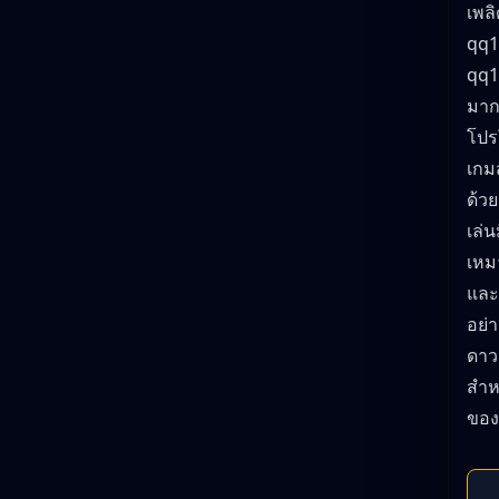
เพลิ
qq1
qq1
มากใ
โปร
เกม
ด้วย
เล่น
เหมา
และ
อย่
ดาวน
สำห
ของช