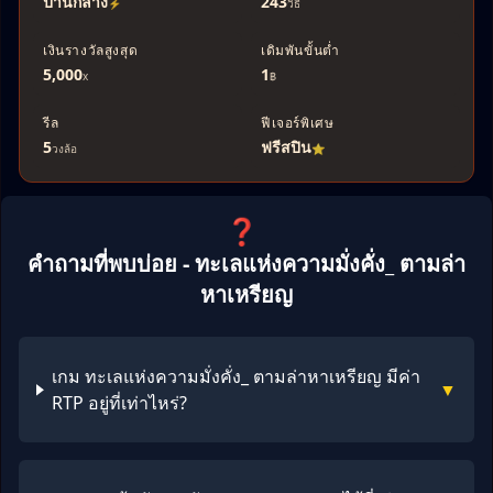
ปานกลาง
243
⚡
วิธี
เงินรางวัลสูงสุด
เดิมพันขั้นต่ำ
5,000
1
x
฿
รีล
ฟีเจอร์พิเศษ
5
ฟรีสปิน
วงล้อ
⭐
❓
คำถามที่พบบ่อย - ทะเลแห่งความมั่งคั่ง_ ตามล่า
หาเหรียญ
เกม ทะเลแห่งความมั่งคั่ง_ ตามล่าหาเหรียญ มีค่า
▼
RTP อยู่ที่เท่าไหร่?