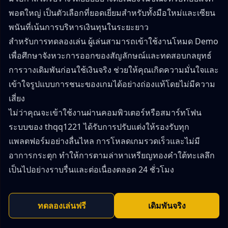
พอตใหญ่ เป็นตัวเลือกที่ยอดเยี่ยมสำหรับทั้งมือใหม่และเซียน
พนันที่เน้นการบริหารเงินทุนในระยะยาว
สำหรับการทดลองเล่น ผู้เล่นสามารถเข้าใช้งานโหมด Demo
เพื่อศึกษาจังหวะการออกของสัญลักษณ์และทดสอบกลยุทธ์
การวางเดิมพันก่อนใช้เงินจริง ช่วยให้คุณเกิดความมั่นใจและ
เข้าใจรูปแบบการชนะของเกมได้อย่างถ่องแท้โดยไม่มีความ
เสี่ยง
ไม่ว่าคุณจะเข้าใช้งานผ่านคอมพิวเตอร์หรือสมาร์ทโฟน
ระบบของ thqq1221 ได้รับการปรับแต่งให้รองรับทุก
แพลตฟอร์มอย่างลื่นไหล การโหลดเกมรวดเร็วและไม่มี
อาการกระตุก ทำให้การตามล่าหาเหรียญทองคำใต้ทะเลลึก
เป็นไปอย่างราบรื่นและต่อเนื่องตลอด 24 ชั่วโมง
ทดลองเล่นฟรี
เดิมพันจริง