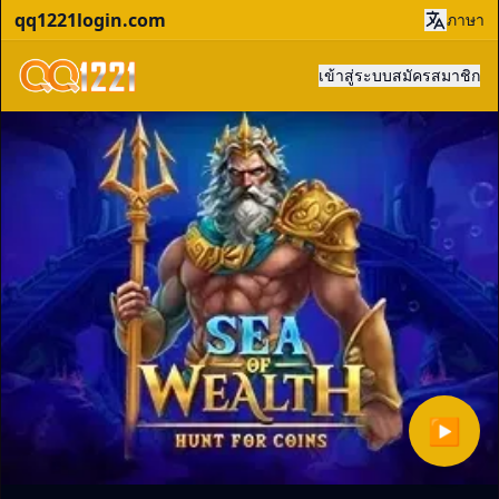
qq1221login.com
ภาษา
เข้าสู่ระบบ
สมัครสมาชิก
▶