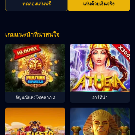
ทดลองเล่นฟรี
เล่นด้วยเงินจริง
เกมแนะนำที่น่าสนใจ
อัญมณีแห่งโชคลาภ 2
อาร์ทีน่า