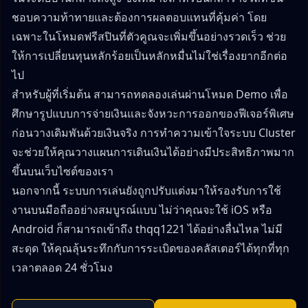
ชอบความท้าทายและต้องการผลตอบแทนที่คุ้มค่า โดย
เฉพาะในโหมดฟรีสปินที่ตัวคูณจะเพิ่มขึ้นอย่างรวดเร็ว ช่วย
ให้การเปลี่ยนทุนหลักร้อยเป็นหลักหมื่นไม่ใช่เรื่องยากอีกต่อ
ไป
สำหรับผู้ที่เริ่มต้น สามารถทดลองเล่นผ่านโหมด Demo เพื่อ
ศึกษารูปแบบการจ่ายเงินและจังหวะการออกของฟีเจอร์พิเศษ
ก่อนวางเดิมพันด้วยเงินจริง การทำความเข้าใจระบบ Cluster
จะช่วยให้คุณวางแผนการเดินเงินได้อย่างมีประสิทธิภาพมาก
ขึ้นบนเว็บไซต์ของเรา
นอกจากนี้ ระบบการเล่นยังถูกปรับแต่งมาให้รองรับการใช้
งานบนมือถืออย่างสมบูรณ์แบบ ไม่ว่าคุณจะใช้ iOS หรือ
Android ก็สามารถเข้าถึง thqq1221 ได้อย่างลื่นไหล ไม่มี
สะดุด ให้คุณลุ้นระทึกกับการระเบิดของคลัสเตอร์ได้ทุกที่ทุก
เวลาตลอด 24 ชั่วโมง