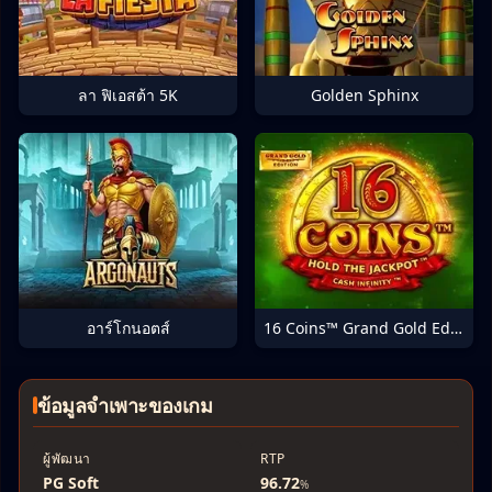
ลา ฟิเอสต้า 5K
Golden Sphinx
อาร์โกนอตส์
16 Coins™ Grand Gold Edition
ข้อมูลจำเพาะของเกม
ผู้พัฒนา
RTP
PG Soft
96.72
%