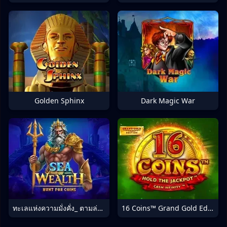
Golden Sphinx
Dark Magic War
ทะเลแห่งความมั่งคั่ง_ ตามล่าหาเหรียญ
16 Coins™ Grand Gold Edition