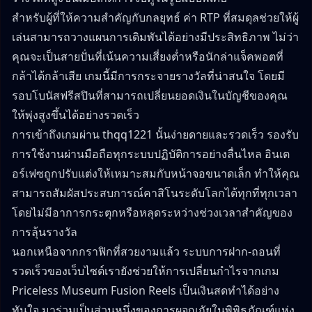
สำหรับผู้ที่ให้ความสำคัญกับกลยุทธ์ ค่า RTP ที่สมดุลช่วยให้ผู้
เล่นสามารถวางแผนการเดิมพันได้อย่างมีประสิทธิภาพ ไม่ว่า
คุณจะเป็นสายปั่นที่เน้นความเสี่ยงต่ำหรือนักล่าแจ็คพอตที่
กล้าได้กล้าเสีย เกมนี้มีการกระจายรางวัลที่น่าสนใจ โดยมี
รอบโบนัสฟรีสปินที่สามารถเปลี่ยนยอดเงินในบัญชีของคุณ
ให้พุ่งสูงขึ้นได้อย่างรวดเร็ว
การเข้าถึงเกมผ่าน thqq1221 นั้นง่ายดายและรวดเร็ว รองรับ
การใช้งานผ่านมือถือทุกระบบปฏิบัติการอย่างลื่นไหล อินเต
อร์เฟซถูกปรับแต่งให้เหมาะสมกับหน้าจอขนาดเล็ก ทำให้คุณ
สามารถสัมผัสประสบการณ์คาสิโนระดับโลกได้ทุกที่ทุกเวลา
โดยไม่มีอาการกระตุกหรือหลุดระหว่างช่วงเวลาสำคัญของ
การลุ้นรางวัล
นอกเหนือจากกราฟิกที่สวยงามแล้ว ระบบการฝาก-ถอนที่
รวดเร็วของเว็บไซต์เรายังช่วยให้การเปลี่ยนกำไรจากเกม
Priceless Museum Fusion Reels เป็นเงินสดทำได้อย่าง
ทันใจ มาร่วมเป็นส่วนหนึ่งของการผจญภัยในพิพิธภัณฑ์แห่ง