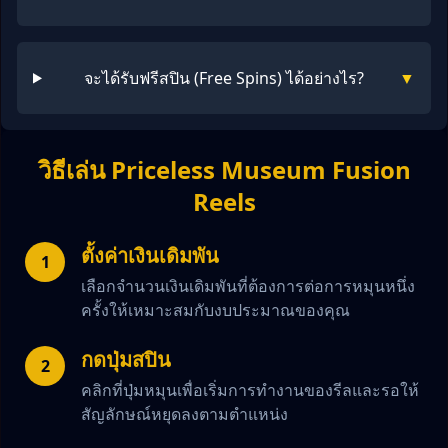
จะได้รับฟรีสปิน (Free Spins) ได้อย่างไร?
▼
วิธีเล่น Priceless Museum Fusion
Reels
ตั้งค่าเงินเดิมพัน
1
เลือกจำนวนเงินเดิมพันที่ต้องการต่อการหมุนหนึ่ง
ครั้งให้เหมาะสมกับงบประมาณของคุณ
กดปุ่มสปิน
2
คลิกที่ปุ่มหมุนเพื่อเริ่มการทำงานของรีลและรอให้
สัญลักษณ์หยุดลงตามตำแหน่ง