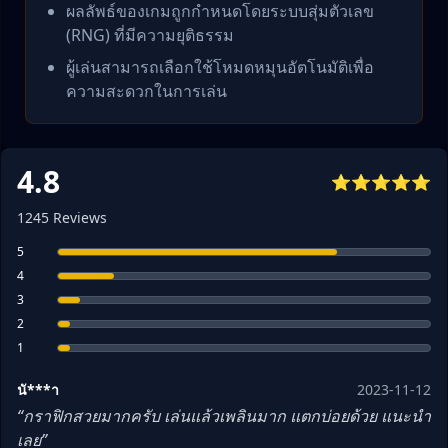
ผลลัพธ์ของเกมถูกกำหนดโดยระบบสุ่มตัวเลข
(RNG) ที่มีความยุติธรรม
ผู้เล่นสามารถเลือกใช้โหมดหมุนอัตโนมัติเพื่อ
ความสะดวกในการเล่น
4.8
⭐⭐⭐⭐⭐
1245 Reviews
5
4
3
2
1
นั***า
2023-11-12
“กราฟิกสวยมากครับ เล่นแล้วเพลินมาก แตกบ่อยด้วย แนะนำ
เลย”