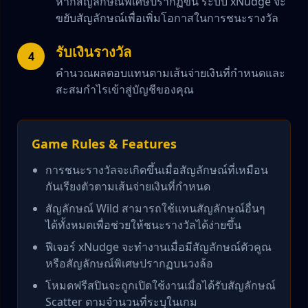
หากสัญลักษณ์พิเศษปรากฏขึ้น ระบบ xNudge จะ
ขยับสัญลักษณ์เพื่อเพิ่มโอกาสในการชนะรางวัล
รับเงินรางวัล
4
คำนวณผลตอบแทนตามเส้นจ่ายเงินที่กำหนดและ
สะสมกำไรเข้าสู่บัญชีของคุณ
Game Rules & Features
การชนะรางวัลจะเกิดขึ้นเมื่อสัญลักษณ์ที่เหมือน
กันเรียงตัวตามเส้นจ่ายเงินที่กำหนด
สัญลักษณ์ Wild สามารถใช้แทนสัญลักษณ์อื่นๆ
ได้ทั้งหมดเพื่อช่วยให้ชนะรางวัลได้ง่ายขึ้น
ฟีเจอร์ xNudge จะทำงานเมื่อมีสัญลักษณ์ตัวคูณ
หรือสัญลักษณ์พิเศษปรากฏบนวงล้อ
โหมดฟรีสปินจะถูกเปิดใช้งานเมื่อได้รับสัญลักษณ์
Scatter ตามจำนวนที่ระบุในเกม