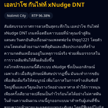
เอลปาโซ กันไฟท์ xNudge DNT
Nolimit City
RTP 96.38%
สัมผัสบรรยากาศการดวลปืนสุดระทึกใน เอลปาโซ กันไฟท์
xNudge DNT เกมสล็อตธีมคาวบอยที่นำคุณเข้าสู่ดิน
แดนตะวันตกอันดิบเถื่อนผ่านแพลตฟอร์ม thqq1221 โดยตัว
เกมโดดเด่นด้วยงานภาพที่ดุดันและเสียงประกอบที่สร้าง
ความกดดันเหมือนอยู่ในเหตุการณ์จริง ช่วยเพิ่มอรรถรสใน
การวางเดิมพันให้ตื่นเต้นยิ่งขึ้น
กลไกหลักของเกมนี้คือระบบ xNudge ซึ่งเป็นเอกลักษณ์
เฉพาะตัว เมื่อสัญลักษณ์พิเศษปรากฏขึ้น มันจะทำการขยับ
เพื่อเติมเต็มรีลให้สมบูรณ์ เพิ่มโอกาสในการสร้างเส้นชัยที่
ใหญ่ขึ้นและทวีคูณเงินรางวัลอย่างมหาศาล ทำให้การหมุน
เพียงครั้งเดียวอาจเปลี่ยนเป็นกำไรก้อนโตได้อย่างไม่คาดฝัน
ในด้านความผันผวน เกมนี้ถูกออกแบบมาสำหรับผู้เล่นที่ชื่น
ชอบความท้าทายและผลตอบแทนระดับสูง โดยมีฟีเจอร์โบนัส