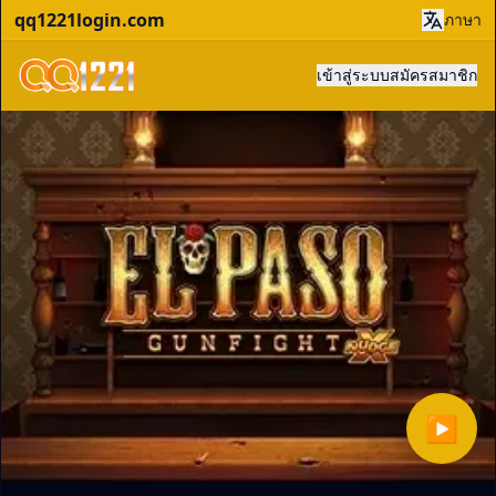
qq1221login.com
ภาษา
เข้าสู่ระบบ
สมัครสมาชิก
▶