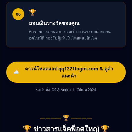
🏆
06
ถอนเงินรางวัลของคุณ
ทำรายการถอนง่าย รวดเร็ว ผ่านระบบฝากถอน
อัตโนมัติ รองรับผู้เล่นในไทยและอินโด
ดาวน์โหลดแอป qq1221login.com & ดูคำ
☁️
แนะนำ
รองรับทั้ง iOS & Android - อัปเดต 2024
———— 🏆 ————
🏆 ข่าวสารแจ็คพ็อตใหญ่ 🏆