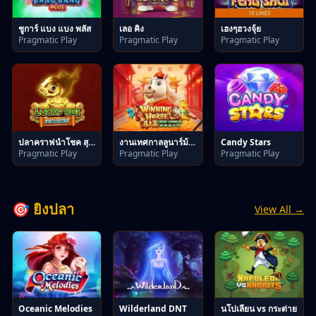
ชูการ์ แบง แบง พลัส
เลอ คิง
เฮงๆฮวงจุ้ย
Pragmatic Play
Pragmatic Play
Pragmatic Play
ปลาคราฟนำโชค สุดพิเศษ
งานเทศกาลลูนาร์ม้าชนะเลิศ
Candy Stars
Pragmatic Play
Pragmatic Play
Pragmatic Play
🎯 ยิงปลา
View All →
Oceanic Melodies
Wilderland DNT
นโปเลียน vs กระต่าย