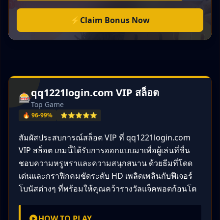
⚡
Claim Bonus Now
qq1221login.com VIP สล็อต
🎰
Top Game
🔥 96-99%
⭐⭐⭐⭐⭐
สัมผัสประสบการณ์สล็อต VIP ที่ qq1221login.com
VIP สล็อต เกมนี้ได้รับการออกแบบมาเพื่อผู้เล่นที่ชื่น
ชอบความหรูหราและความสนุกสนาน ด้วยธีมที่โดด
เด่นและกราฟิกคมชัดระดับ HD เพลิดเพลินกับฟีเจอร์
โบนัสต่างๆ ที่พร้อมให้คุณคว้ารางวัลแจ็คพอตก้อนโต
HOW TO PLAY