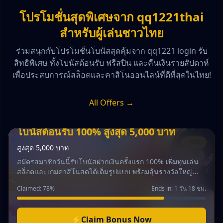
โปรโมชั่นสุดพิเศษจาก qq1221thai
สำหรับผู้เล่นชาวไทย
ร่วมสนุกกับโปรโมชั่นโบนัสสุดคุ้มจาก qq1221 login รับ
สิทธิพิเศษ ทั้งโบนัสต้อนรับ ฟรีสปิน และคืนเงินรายสัปดาห์
เพื่อประสบการณ์สล็อตและคาสิโนออนไลน์ที่ดีที่สุดในไทย!
All Offers →
โบนัสต้อนรับ 100% สูงสุด 5,000 บาท
HOT
สูงสุด 5,000 บาท
สมัครสมาชิกวันนี้รับโบนัสฝากเงินครั้งแรก 100% เพิ่มทุนเล่น
สล็อตและเกมคาสิโนสดได้เต็มรูปแบบ พร้อมลุ้นรางวัลใหญ่
ทันที!
Claimed: 78%
Ends in: 1 วัน 18 ชม.
⚡
Claim Bonus Now