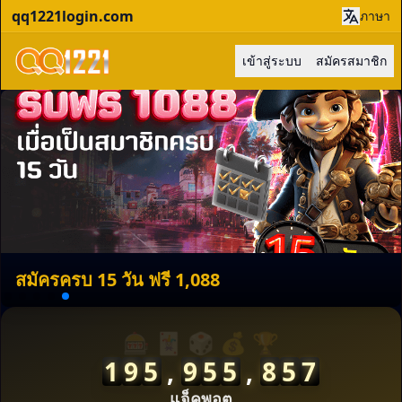
qq1221login.com
ภาษา
เข้าสู่ระบบ
สมัครสมาชิก
🏆
29/06/2026 ปร*** ถอนเงินสําเร็จ 11,100 THB 🏦
โปรแกรมใหม่! MST MALL แลกรางวัลฟรี!
🎰 🃏 🎲 💰 🏆
1
9
6
,
0
1
5
,
8
6
7
แจ็คพอต