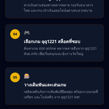
ฝากเงินผ่านช่องทางหลากหลาย รองรับธนาคาร
ไทย และกระเป๋าเงินออนไลน์อย่างสะดวกสบาย
🎮
04
เลือกเกม qq1221 สล็อตที่ชอบ
ค้นหาเกม slot online หลากหลายธีมจาก qq1221
thai.info เพื่อเริ่มสนุกและลุ้นรางวัลใหญ่
🎰
05
วางเดิมพันและเล่นเกม
เพลิดเพลินกับการเดิมพันที่ยืดหยุ่น พร้อมระบบเกมที่
เสถียร และโบนัสดีๆ จาก qq1221 bet