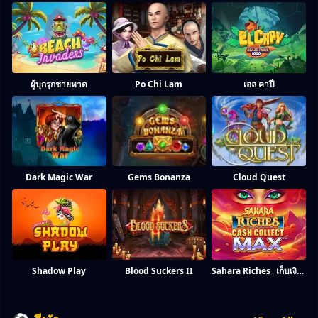
ผู้บุกรุกชายหาด
Po Chi Lam
เอล คาปี
Dark Magic War
Gems Bonanza
Cloud Quest
Shadow Play
Blood Suckers II
Sahara Riches_ เก็บเงินได้สูงสุด