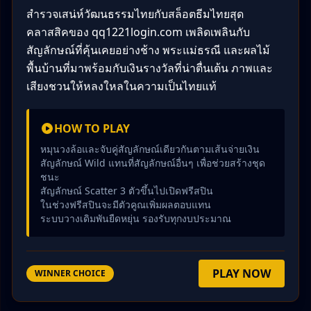
สำรวจเสน่ห์วัฒนธรรมไทยกับสล็อตธีมไทยสุด
คลาสสิคของ qq1221login.com เพลิดเพลินกับ
สัญลักษณ์ที่คุ้นเคยอย่างช้าง พระแม่ธรณี และผลไม้
พื้นบ้านที่มาพร้อมกับเงินรางวัลที่น่าตื่นเต้น ภาพและ
เสียงชวนให้หลงใหลในความเป็นไทยแท้
HOW TO PLAY
หมุนวงล้อและจับคู่สัญลักษณ์เดียวกันตามเส้นจ่ายเงิน
สัญลักษณ์ Wild แทนที่สัญลักษณ์อื่นๆ เพื่อช่วยสร้างชุด
ชนะ
สัญลักษณ์ Scatter 3 ตัวขึ้นไปเปิดฟรีสปิน
ในช่วงฟรีสปินจะมีตัวคูณเพิ่มผลตอบแทน
ระบบวางเดิมพันยืดหยุ่น รองรับทุกงบประมาณ
PLAY NOW
WINNER CHOICE